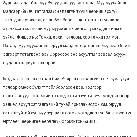
Зуршил гэдэг бол муу буруу дадлуудыг хэлнэ. Муу муухайг нь
мэдсээр байвч татгалзаж чадалгүй түүнд өөрийн эрхгүй
татагдан орчихсон, ер нь бол бараг л донтолтын түвшинд
хүрчихсэн хойно нь муу муухайг нь ойлгон ухаардаг тийм л
зүйлс. Жишээ нь: Тамхи, архи, тоглоом, хар тамхи гэх мэт.
Яагаад муу муухайг нь, эрүүл мэндэд хортойг нь мэдсээр байж
эдгээрт татагдана вэ? Өөрөөсөө энэ асуултыг заавал асууж,
шударга хариулт олоорой.
Мэдээж олон шалтгаан бий. Учир шалтгаангүй нэг ч зүйл үгүй
талаар өмнөх бүлэгт тайлбарласан даа. Тэдгээр
шалтгаануудын хамгийн эхэнд сэтгэлзүйн эрүүл мэнд, өөрөөр
хэлбэл эрүүл сэтгэлгээний тухай яригдах ёстой юм. Эрүүл
сэтгэлзүйтэй хүн муу зуршилд өртөх магадлал тун бага гэсэн үг.
Өртлөө ч өөрийгөө өөрчлөх боломжтой байна.