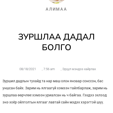
АЛИМАА
ЗУРШЛАА ДАДАЛ
БОЛГО
08/18/2021
,
7:56 am
,
Эрүүл мэндээ хайрлах
Зуршил дадлын тухайд та нар маш олон янзаар сонссон, бас
уншсан байх. Зарим нь ялгаагүй хэмээн тайлбарлаж, зарим нь
зуршлаа өөрчлөе хэмээн уриалсан нь ч байгаа. Гэхдээ эхлээд
энэ хоёр ойлголтын ялгааг лавтай сайн мэдэх хэрэгтэй шүү.