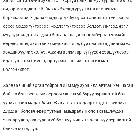
Харин сэтгэл зүйн хувьд тогтворгүй байх нь муу зуршилд автах
өндөр магадлалтай. Энэ нь бусдад уруу татагдах, жижиг
бэрхшээлийг ч давах чадваргүй буюу сэтгэлийн хатгүй, эсвэл
ерөөс мэдэхгүйгээсээ, мэдлэггүйгээсээ болдог. Ингээд нэг л
муу зуршилд автагдсан бол энэ нь цаг хором бүрээр чамайг
өөрөөс чинь, хайртай хүмүүсээс чинь, бүр цаашлаад нийгмээс
хөндийрүүлж эхэлнэ. Аажим аажмаар, зугуухан хэвшүүлсээр
идэх, унтах мэтийн өдөр тутмын энгийн хэвшил мэт
болгочихдог.
Хэрвээ чиний эргэн тойронд ийм муу зуршилд автсан хэн нэгэн
байгаа бол, эсвэл чи өөрөө ч магадгүй буруу зуршилтай бол
үүнийг сайн мэдэх байх. Жишээ татаж дээрх хэдхэн зүйлийг
дурдсан боловч өдөр тутмын амьдралын олон хэвшлүүдээ
зөвөөр удирдаж сураагүй бол дүү минь чи олон муу зуршилтай
байж ч магадгүй.