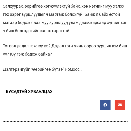
Залхуурах, өөрийгөө хөгжүүлэхгүй байх, хэн нэгнийг муу хэлэх
гэх зэрэг зуршлуудыг ч мартаж болохгүй. Байж л байх ёстой
мэтээр бодож яваа муу зуршлууд улам даамжирсаар хүнийг хэн
ч биш болгодогийг санах хэрэгтэй.
Тэгвэл дадал гэж юу вэ? Дадал гэгч чинь өөрөө зуршил юм биш
үү? Юу гэж бодож байна?
Дэлгэрэнгүйг “Өөрийгөө бүтээ” номоос…
БУСАДТАЙ ХУВААЛЦАХ