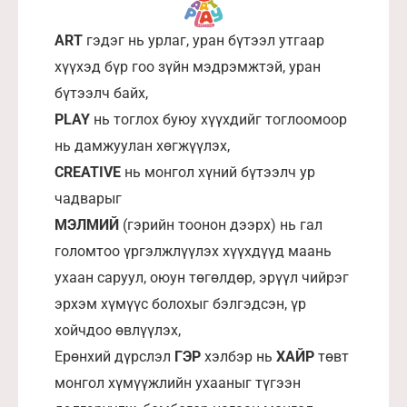
ART
гэдэг нь урлаг, уран бүтээл утгаар
хүүхэд бүр гоо зүйн мэдрэмжтэй, уран
бүтээлч байх,
PLAY
нь тоглох буюу хүүхдийг тоглоомоор
нь дамжуулан хөгжүүлэх,
CREATIVE
нь монгол хүний бүтээлч ур
чадварыг
МЭЛМИЙ
(гэрийн тоонон дээрх) нь гал
голомтоо үргэлжлүүлэх хүүхдүүд маань
ухаан саруул, оюун төгөлдөр, эрүүл чийрэг
эрхэм хүмүүс болохыг бэлгэдсэн, үр
хойчдоо өвлүүлэх,
Ерөнхий дүрслэл
ГЭР
хэлбэр нь
ХАЙР
төвт
монгол хүмүүжлийн ухааныг түгээн