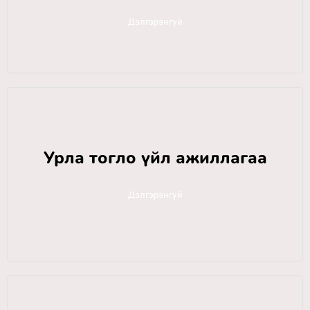
Дэлгэрэнгүй
Урла тогло үйл ажиллагаа
Дэлгэрэнгүй