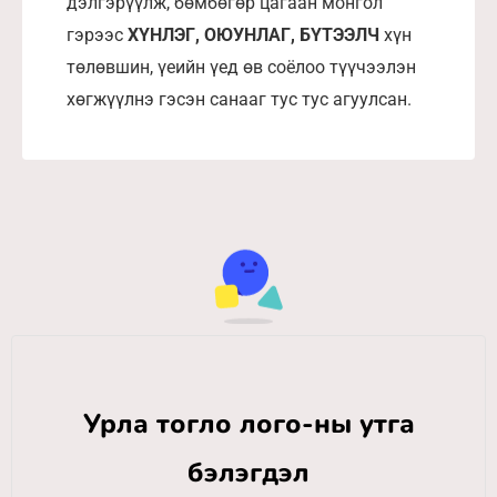
дэлгэрүүлж, бөмбөгөр цагаан монгол
гэрээс
ХҮНЛЭГ, ОЮУНЛАГ, БҮТЭЭЛЧ
хүн
төлөвшин, үеийн үед өв соёлоо түүчээлэн
хөгжүүлнэ гэсэн санааг тус тус агуулсан.
Урла тогло лого-ны утга
бэлэгдэл