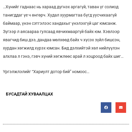
…Хүнийг гаднаас нь хараад дүгнэх аргагүй, таван үг солиод
танигддаг үе ч өнгөрч. Худал хуурмагтаа бүгд уусчихаагүй
баймаар, үнэн сэтгэлээс хандахыг үнэлэхгүй цаг юмсанж.
Зүгээр л аясаараа гулсаад явчихмааргүй байх юм. Хэвлээр
явагчид биш дээ, дандаа мөлхөөд байх ч хүсэх зүйл бишсэн,
хурдан хөгжилд хүрэх юмсан. Бид дэлхийтэй хөл нийлүүлэн
алхлаа л гэнэ, гэвч хүний хөгжлөөс арай л хоцроод байх шиг…
Үргэлжлэлийг “Хариулт дотор бий” номоос…
БУСАДТАЙ ХУВААЛЦАХ