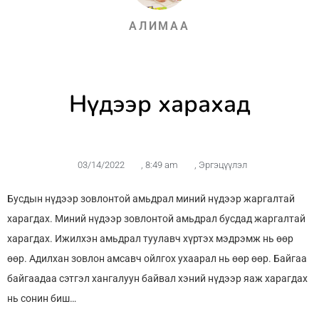
АЛИМАА
Нүдээр харахад
03/14/2022
,
8:49 am
,
Эргэцүүлэл
Бусдын нүдээр зовлонтой амьдрал миний нүдээр жаргалтай
харагдах. Миний нүдээр зовлонтой амьдрал бусдад жаргалтай
харагдах. Ижилхэн амьдрал туулавч хүртэх мэдрэмж нь өөр
өөр. Адилхан зовлон амсавч ойлгох ухаарал нь өөр өөр. Байгаа
байгаадаа сэтгэл хангалуун байвал хэний нүдээр яаж харагдах
нь сонин биш…