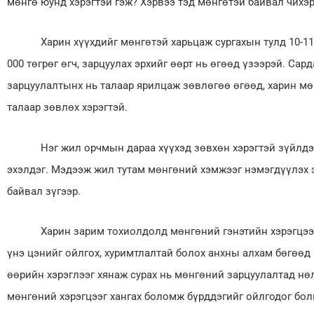
мөнгө юунд хэрэгтэй гэж? Хэрвээ тэд мөнгөтэй байвал чихэр
Харин хүүхдийг мөнгөтэй харьцаж сургахын тулд 10-11 на
000 төгрөг өгч, зарцуулах эрхийг өөрт нь өгөөд үзээрэй. Сар
зарцуулалтынх нь талаар ярилцаж зөвлөгөө өгөөд, харин мө
талаар зөвлөх хэрэгтэй.
Нэг жил орчмын дараа хүүхэд зөвхөн хэрэгтэй зүйлдээ 
эхэлдэг. Мэдээж жил тутам мөнгөний хэмжээг нэмэгдүүлэх 
байвал зүгээр.
Харин зарим тохиолдолд мөнгөний гэнэтийн хэрэгцээ га
үнэ цэнийг ойлгох, хуримтлалтай болох анхны алхам бөгөөд
өөрийн хэрэглээг хянаж сурах нь мөнгөний зарцуулалтад нөл
мөнгөний хэрэгцээг хангах боломж бүрддэгийг ойлгодог бол