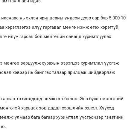
 амттан л авч иднэ.
снаас нь эхлэн ярилцсаны үндсэн дээр сар бүр 5 000-10
даа хэрэглээгээ илүү гаргавал мөнгө нэмж өгөх хэрэггүй,
нгө илүү гарсан бол мөнгөний саванд хуримтлуулах
мөнгөө зарцуулж сурахын зэрэгцээ хуримтлал үүсгэж
эсвэл хэвээр нь байлгах талаар ярилцаж шийдвэрлэж
рсан тохиолдолд нэмж өгч болно. Энэ бүхэн мөнгөний
 мөнгөтэй харьцах зөв дадал хэвшлийн эхлэл. Хүүхэд
өөлж, улмаар бага багаар хуримтлал үүсгэснээр гэнэтийн
но.