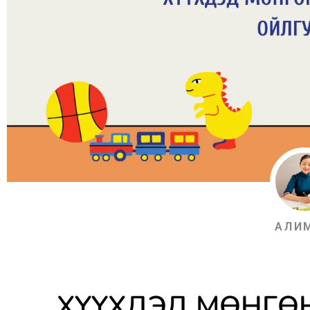
АЛИ
ХҮҮХДЭД МӨНГӨ