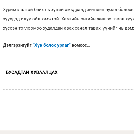
Хуримтлалтай байх нь хүний амьдралд хичнээн чухал болох
хүүхдэд илүү ойлгомжтой. Хамгийн энгийн жишээ гэвэл хүү
хүссэн тоглоомоо худалдан авах санал тавих, үүнийг нь дэ
Дэлгэрэнгүйг
“Хүн болох урлаг”
номоос…
БУСАДТАЙ ХУВААЛЦАХ