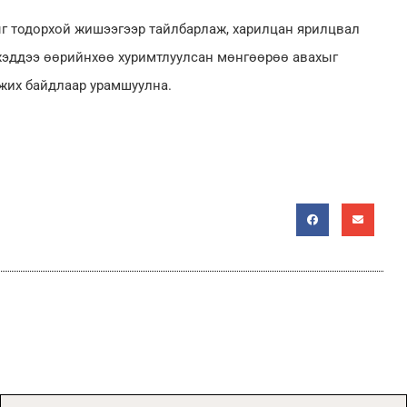
ыг тодорхой жишээгээр тайлбарлаж, харилцан ярилцвал
хэддээ өөрийнхөө хуримтлуулсан мөнгөөрөө авахыг
мжих байдлаар урамшуулна.