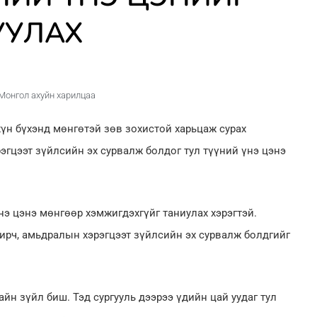
УУЛАХ
Монгол ахуйн харилцаа
үн бүхэнд мөнгөтэй зөв зохистой харьцаж сурах
эгцээт зүйлсийн эх сурвалж болдог тул түүний үнэ цэнэ
нэ цэнэ мөнгөөр хэмжигдэхгүйг таниулах хэрэгтэй.
ирч, амьдралын хэрэгцээт зүйлсийн эх сурвалж болдгийг
айн зүйл биш. Тэд сургууль дээрээ үдийн цай уудаг тул