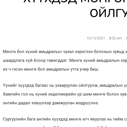
ОЙЛГ
10/15/2021
,
8:32 am
,
Мөнгө бол хүний амьдралын чухал хэрэглээ болохын хувьд х
шаардлага зүй ёсоор тавигддаг. Мөнгө хүний амьдралын хэр
их ч гэсэн мөнгө бол амьдралын утга учир биш.
Үүнийг хүүхдэд багаас нь ухааруулан ойлгуулж, амьдралын ү
Хамгийн гол нь хүний хөдөлмөрийн үр шим мөнгө болон хув
энгийн дадал хэвшлээр дамжуулан мэдрүүлнэ.
Сургуулийн бага ангийн хүүхдэд мөнгө өгч явуулах нь тийм с