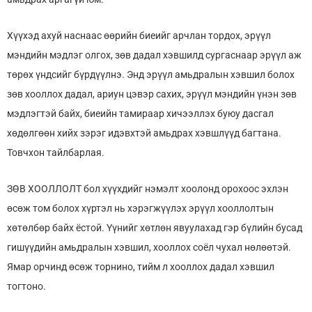
Хүүхэд ахуй наснаас өөрийн биеийг арчлан тордох, эрүүл
мэндийн мэдлэг олгох, зөв дадал хэвшилд сургаснаар эрүүл аж
төрөх үндсийг бүрдүүлнэ. Энд эрүүл амьдралын хэвшил болох
зөв хооллох дадал, ариун цэвэр сахих, эрүүл мэндийн үнэн зөв
мэдлэгтэй байх, биеийн тамираар хичээллэх буюу дасгал
хөдөлгөөн хийх зэрэг идэвхтэй амьдрах хэвшлүүд багтана.
Товчхон тайлбарлая.
ЗӨВ ХООЛЛОЛТ бол хүүхдийг нэмэлт хоолонд орохоос эхлэн
өсөж том болох хүртэл нь хэрэгжүүлэх эрүүл хооллолтын
хөтөлбөр байх ёстой. Үүнийг хөтлөн явуулахад гэр бүлийн бусад
гишүүдийн амьдралын хэвшил, хооллох соёл чухал нөлөөтэй.
Ямар орчинд өсөж торнино, тийм л хооллох дадал хэвшил
тогтоно.