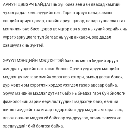
АРИУН ЦЭВЭРЧ БАЙДАЛ нь хүн биеэ зөв авч явахад хамгийн
чухал дадал хэвшлүүдийн нэг. Гарын ариун цэвэр, амны
хөндийн ариун цэвэр, хөлийн ариун цэвэр, цэвэр хувцаслах гэх
мэтчилэн энэ биеэ цэвэр цэмцгэр авч явах нь хүний өөрийнх нь
үүрэг хариуцлага тул багаас нь үүнд анхаарч, зөв дадал
хэвшүүлэх нь зүйтэй.
ЭРҮҮЛ МЭНДИЙН МЭДЛЭГТЭЙ байх нь мөн л бидний эрүүл
амьдрах үндсийн нэг хэсэг болно. Орчин үед эрүүл мэндийн
мэдлэг дутмагаас эмийн хэрэглээ хэтэрч, эмэнд дасал болох,
дур мэдэн эм хэрэглэн хордох үзэгдэл газар авсаар байна.
Эрүүл мэндийн мэдлэг дутмаг байх нь биедээ гарч буй биологи
физиологийн зарим өөрчлөлтүүдийг мэдэхгүй байх, өвчний
шинж тэмдгийг таамгаар тодорхойлж дур мэдэн эм хэрэглэх,
эсвэл өвчнөө мэдэхгүй байсаар хүндрүүлэх, өвчин залуужих
эрсдлүүдийг бий болгож байна.