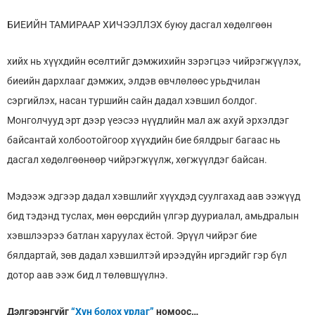
БИЕИЙН ТАМИРААР ХИЧЭЭЛЛЭХ буюу дасгал хөдөлгөөн
хийх нь хүүхдийн өсөлтийг дэмжихийн зэрэгцээ чийрэгжүүлэх,
биеийн дархлааг дэмжих, элдэв өвчлөлөөс урьдчилан
сэргийлэх, насан туршийн сайн дадал хэвшил болдог.
Монголчууд эрт дээр үеэсээ нүүдлийн мал аж ахуй эрхэлдэг
байсантай холбоотойгоор хүүхдийн бие бялдрыг багаас нь
дасгал хөдөлгөөнөөр чийрэгжүүлж, хөгжүүлдэг байсан.
Мэдээж эдгээр дадал хэвшлийг хүүхдэд суулгахад аав ээжүүд
бид тэдэнд туслах, мөн өөрсдийн үлгэр дууриалал, амьдралын
хэвшлээрээ батлан харуулах ёстой. Эрүүл чийрэг бие
бялдартай, зөв дадал хэвшилтэй ирээдүйн иргэдийг гэр бүл
дотор аав ээж бид л төлөвшүүлнэ.
Дэлгэрэнгүйг
“Хүн болох урлаг”
номоос…