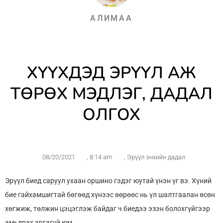
АЛИМАА
ХҮҮХДЭД ЭРҮҮЛ АЖ
ТӨРӨХ МЭДЛЭГ, ДАДАЛ
ОЛГОХ
08/20/2021
,
8:14 am
,
Эрүүл энхийн дадал
Эрүүл биед саруул ухаан оршино гэдэг юутай үнэн үг вэ. Хүний
бие гайхамшигтай бөгөөд хүнээс өөрөөс нь үл шалтгаалан өсөн
хөгжиж, төлжин цэцэглэж байдаг ч биедээ эзэн болохгүйгээр
амьдрах аргагүй юм.