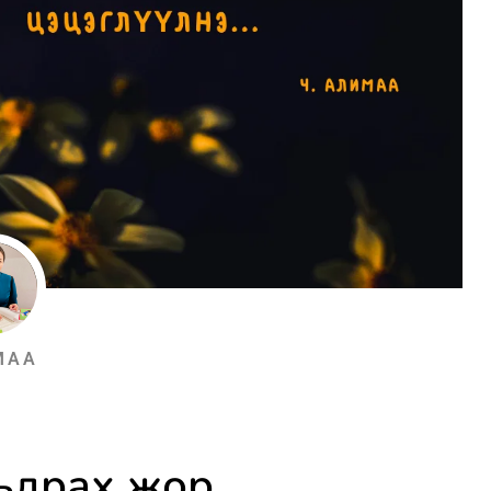
МАА
ьдрах жор