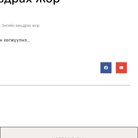
,
Энгийн амьдрах жор
эн хөгжүүлнэ…