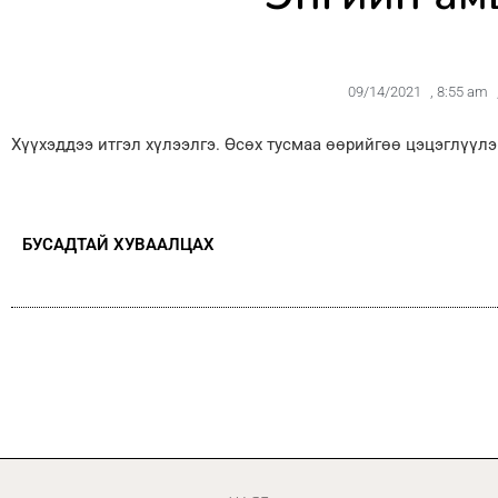
09/14/2021
,
8:55 am
Хүүхэддээ итгэл хүлээлгэ. Өсөх тусмаа өөрийгөө цэцэглүүл
БУСАДТАЙ ХУВААЛЦАХ