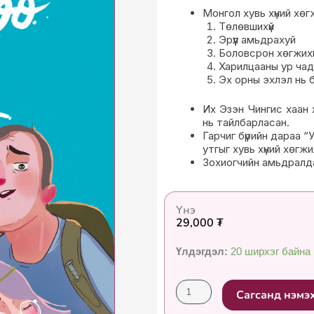
Монгол хувь хүний хөгж
Төлөвшихүй
Эрүүл амьдрахуй
Боловсрон хөгжихү
Харилцааны ур ча
Эх орны эхлэл нь 
Их Эзэн Чингис хаан х
нь тайлбарласан.
Гарчиг бүрийн дараа “
утгыг хувь хүний хөг
Зохиогчийн амьдралдаа
Үнэ
29,000
₮
“Өөрийгөө
Үлдэгдэл:
20 ширхэг байна
бүтээ”
номын
Сагсанд нэмэ
тухайд