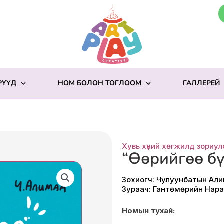
РҮҮД
НОМ БОЛОН ТОГЛООМ
ГАЛЛЕРЕЙ
Хувь хүний хөгжилд зориул
“Өөрийгөө бү
Зохиогч: Чулуунбатын Ал
Зураач: Гантөмөрийн Нар
Номын тухай: