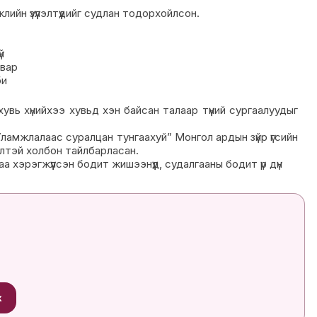
лийн үзүүлэлтүүдийг судлан тодорхойлсон.
й
двар
би
увь хүнийхээ хувьд хэн байсан талаар түүний сургаалуудыг
Уламжлалаас суралцан тунгаахуй” Монгол ардын зүйр үгсийн
жилтэй холбон тайлбарласан.
 хэрэгжүүлсэн бодит жишээнүүд, судалгааны бодит үр дүн
х