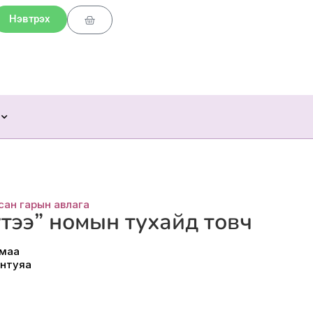
Нэвтрэх
Cart
сан гарын авлага
тээ” номын тухайд товч
имаа
антуяа