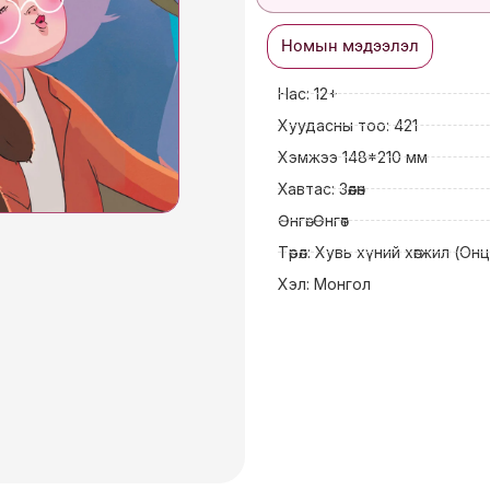
товч
Номын мэдээлэл
quantity
Нас: 12+
Хуудасны тоо: 421
Хэмжээ 148*210 мм
Хавтас: Зөөлөн
Өнгө: Өнгөт
Төрөл: Хувь хүний хөгжил (Онц
Хэл: Монгол