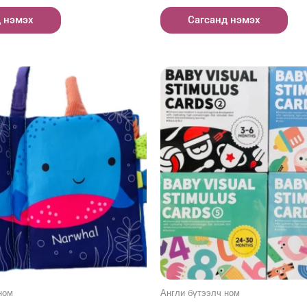
д нэмэх
Сагсанд нэмэх
ном
Англи бүтээлч ном