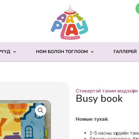
РҮҮД
НОМ БОЛОН ТОГЛООМ
ГАЛЛЕРЕЙ
Стикертэй танин мэдэхүйн
Busy book
Номын тухай:
2-5 насны хүүхдийн тан
Бүтээлч сэтгэлгээ, бү