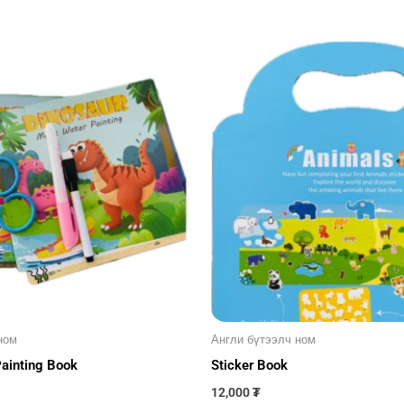
ном
Англи бүтээлч ном
ainting Book
Sticker Book
12,000
₮