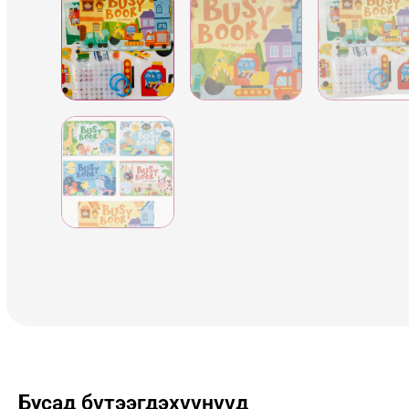
Бусад бүтээгдэхүүнүүд