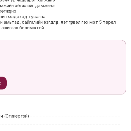
дрэмжийн хөгжлийг дэмжинэ
өгжүүлнэ
анин мэдэхэд тусална
амьтад, байгалийн үзэгдлүүд, үлэг гүрвэл гэх мэт 5 төрөл
н ашиглах боломжтой
х
лч (Стикертэй)