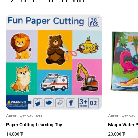
Англи бүтээлч ном
Англи бүтээлч 
Paper Cutting Learning Toy
Magic Water P
14,000
₮
23,000
₮