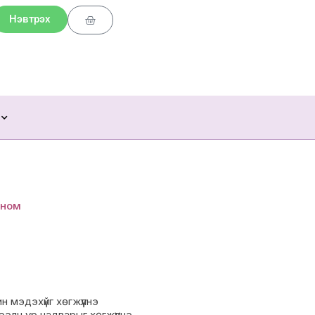
Нэвтрэх
Cart
 ном
ин мэдэхүйг хөгжүүлнэ
тээлч ур чадварыг хөгжүүлнэ