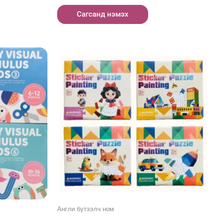
Сагсанд нэмэх
Англи бүтээлч ном