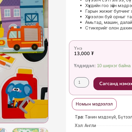
Хүүхдийн гоо зүйн мэ
Гарын жижиг булчинг х
Хүрээлэн буй орныг т
Амьтад, машин, далайн 
Стикерийг олон дахи
Үнэ
13,000
₮
Busy
Үлдэгдэл:
10 ширхэг байна
book
quantity
Сагсанд нэмэ
Номын мэдээлэл
Төрөл: Танин мэдэхүй, Бүтээ
Хэл: Англи