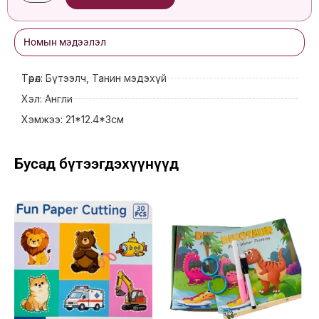
Book
quantity
Номын мэдээлэл
Төрөл: Бүтээлч, Танин мэдэхүй
Хэл: Англи
Хэмжээ: 21*12.4*3см
Бусад бүтээгдэхүүнүүд