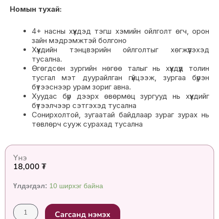
Номын тухай:
4+ насны хүүхдэд тэгш хэмийн ойлголт өгч, орон
зайн мэдрэмжтэй болгоно
Хүүхдийн тэнцвэрийн ойлголтыг хөгжүүлэхэд
тусална.
Өгөгдсөн зургийн нөгөө талыг нь хүүхдүүд толин
тусгал мэт дуурайлган гүйцээж, зургаа бүрэн
бүтээснээр урам зориг авна.
Хуудас бүр дээрх өвөрмөц зургууд нь хүүхдийг
бүтээлчээр сэтгэхэд тусална
Сонирхолтой, зугаатай байдлаар зураг зурах нь
төвлөрч сууж сурахад тусална
Үнэ
18,000
₮
Symmetrical
Үлдэгдэл:
10 ширхэг байна
Picture
Drawing
Сагсанд нэмэх