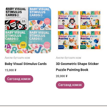
Англи бүтээлч ном
Англи бүтээлч ном
Baby Visual Stimulus Cards
3D Geometric Shape Sticker
Puzzle Painting Book
15,000
₮
20,000
₮
Сагсанд нэмэх
Сагсанд нэмэх