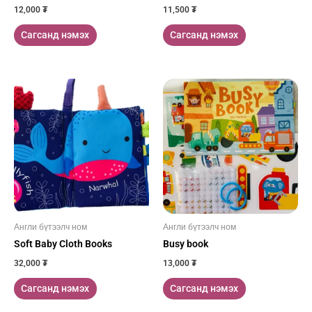
12,000
₮
11,500
₮
Сагсанд нэмэх
Сагсанд нэмэх
Англи бүтээлч ном
Англи бүтээлч ном
Soft Baby Cloth Books
Busy book
32,000
₮
13,000
₮
Сагсанд нэмэх
Сагсанд нэмэх