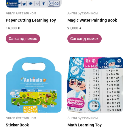
Англи бүтээлч ном
Англи бүтээлч ном
Paper Cutting Learning Toy
Magic Water Painting Book
14,000
₮
23,000
₮
Сагсанд нэмэх
Сагсанд нэмэх
Англи бүтээлч ном
Англи бүтээлч ном
Sticker Book
Math Learning Toy